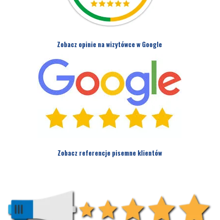
Zobacz opinie na wizytówce w Google
Zobacz referencje pisemne klientów