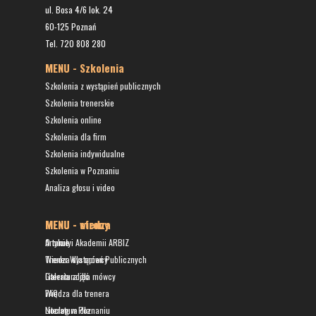
ul. Bosa 4/6 lok. 24
60-125 Poznań
Tel. 720 808 280
MENU - Szkolenia
Szkolenia z wystąpień publicznych
Szkolenia trenerskie
Szkolenia online
Szkolenia dla firm
Szkolenia indywidualne
Szkolenia w Poznaniu
Analiza głosu i video
MENU - wiedza
MENU - strony
Artykuły
O mnie i Akademii ARBIZ
Wiedza dla mówcy
Trener Wystąpień Publicznych
Literatura dla mówcy
Galeria zdjęć
Wiedza dla trenera
FAQ
Literatura dla
Nocleg w Poznaniu