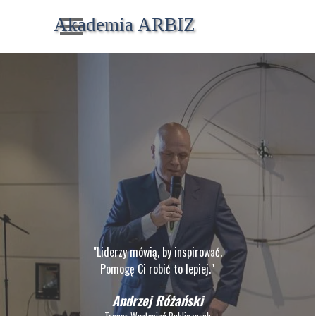
Przejdź do treści
Pomiń menu
Akademia ARBIZ
"Liderzy mówią, by inspirować.
Pomogę Ci robić to lepiej."
Andrzej Różański