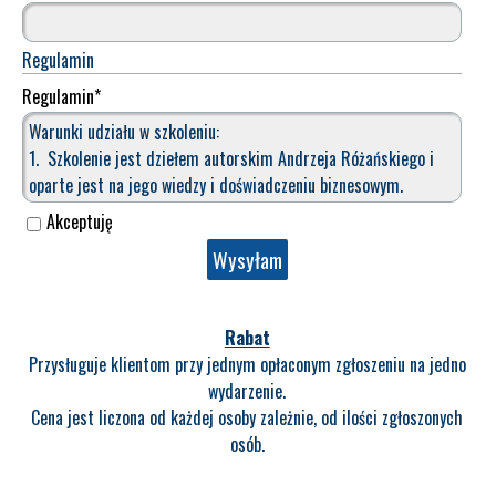
Regulamin
Regulamin
*
Warunki udziału w szkoleniu:
1. Szkolenie jest dziełem autorskim Andrzeja Różańskiego i
oparte jest na jego wiedzy i doświadczeniu biznesowym.
2. O przyjęciu zgłoszenia i dokonaniu rezerwacji decyduje
Akceptuję
kolejność nadesłania zgłoszenia z potwierdzeniem dokonania
przelewu na rachunek Akademii ARBIZ Sp. z o.o. (w przypadku
jednostek budżetowych akceptujemy płatność po szkoleniu).
Rabat
3. Warunkiem uczestnictwa w szkoleniu jest:
Przysługuje klientom przy jednym opłaconym zgłoszeniu na jedno
a) dokonanie płatności przed szkoleniem według Umowy -
wydarzenie.
Udziału w szkoleniu na konto bankowe
Cena jest liczona od każdej osoby zależnie, od ilości zgłoszonych
w mBank: Rachunek nr: 58 1140 2004 0000 3602 8443 2416
osób.
podając w tytule płatności „Nazwa szkolenia, Imię Nazwisko"
b) przesłanie zgłoszenia poprzez: