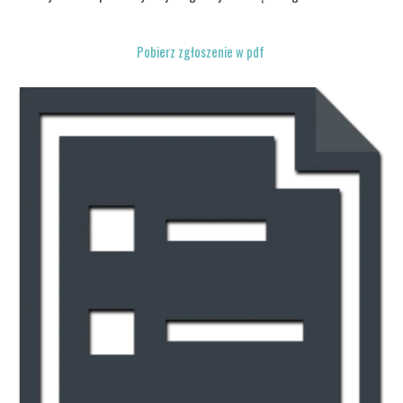
- Wyrażam zgodę na przetwarzanie moich danych osobowych
przez Akademię ARBIZ z siedzibą w Poznaniu, zgodnie z
Pobierz zgłoszenie w pdf
Polityką prywatności dla potrzeb marketingowo-
informacyjnych, zgodnie z przepisami ustawy z dnia
29.08.1997r. o ochronie danych osobowych (Dz. U. Nr 133 poz.
883). Jest ono równoznaczne z akceptacją prawa do wglądu i
możliwości poprawienia oraz usunięcia danych osobowych. (art.
23 ust. 1 pkt 1 i ust 2 oraz art. 24 ustawy z dnia 29.08.1997 o
ochronie danych osobowych Dz. U. Nr 133 poz. 883). A także
wyrażeniem zgody na wysyłanie korespondencji mailowej,
zgodnie z Ustawą o świadczeniu usług drogą elektroniczną z
dnia 18 lipca 2002 roku - Dz. U Nr 144, poz.1204.