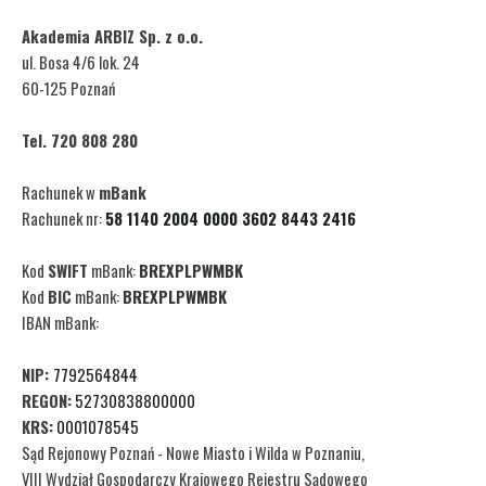
wpłacona przez niego kwota w ciągu 14 dni roboczych od daty
Akademia ARBIZ Sp. z o.o.
- terminu szkolenia, bądź przysługuje możliwość przeniesienia
ul. Bosa 4/6 lok. 24
na inny termin.
60-125 Poznań
8. Niniejsze zgłoszenie jest integralne z warunkami zgłoszenia
Tel. 720 808 280
podanymi na stronie www.arbiz.pl i jest zobowiązaniem do
zapłaty.
Rachunek w
mBank
Rachunek nr:
58 1140 2004 0000 3602 8443 2416
9. Wszelkie spory, jeśli wystąpią, będą rozpatrywane przez Sąd
właściwy dla siedziby firmy Akademii ARBIZ Sp. z o.o.
Kod
SWIFT
mBank:
BREXPLPWMBK
Kod
BIC
mBank:
BREXPLPWMBK
IBAN
mBank:
Oświadczam, że przesyłając formularz online, skan zgłoszenia
na e-mail:
NIP:
7792564844
- Akceptuje program szkolenia, stanowiący integralna część
REGON:
52730838800000
niniejszego formularza dostępny na stronie www.arbiz.pl.
KRS:
0001078545
- Wyrażam zgodę na wystawienie faktury za udział w szkoleniu
Sąd Rejonowy Poznań - Nowe Miasto i Wilda w Poznaniu,
ww. osoby bez mojego/naszego podpisu w wersji
VIII Wydział Gospodarczy Krajowego Rejestru Sądowego
elektronicznej.