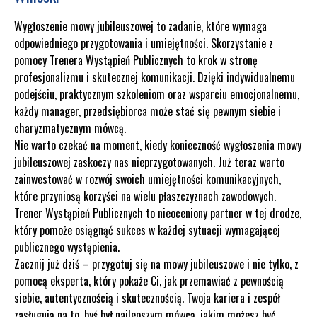
Wygłoszenie mowy jubileuszowej to zadanie, które wymaga
odpowiedniego przygotowania i umiejętności. Skorzystanie z
pomocy Trenera Wystąpień Publicznych to krok w stronę
profesjonalizmu i skutecznej komunikacji. Dzięki indywidualnemu
podejściu, praktycznym szkoleniom oraz wsparciu emocjonalnemu,
każdy manager, przedsiębiorca może stać się pewnym siebie i
charyzmatycznym mówcą.
Nie warto czekać na moment, kiedy konieczność wygłoszenia mowy
jubileuszowej zaskoczy nas nieprzygotowanych. Już teraz warto
zainwestować w rozwój swoich umiejętności komunikacyjnych,
które przyniosą korzyści na wielu płaszczyznach zawodowych.
Trener Wystąpień Publicznych to nieoceniony partner w tej drodze,
który pomoże osiągnąć sukces w każdej sytuacji wymagającej
publicznego wystąpienia.
Zacznij już dziś – przygotuj się na mowy jubileuszowe i nie tylko, z
pomocą eksperta, który pokaże Ci, jak przemawiać z pewnością
siebie, autentycznością i skutecznością. Twoja kariera i zespół
zasługują na to, byś był najlepszym mówcą, jakim możesz być.