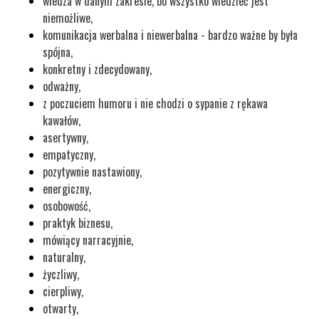
wiedza w danym zakresie, bo wszystko wiedzieć jest
niemożliwe,
komunikacja werbalna i niewerbalna - bardzo ważne by była
spójna,
konkretny i zdecydowany,
odważny,
z poczuciem humoru i nie chodzi o sypanie z rękawa
kawałów,
asertywny,
empatyczny,
pozytywnie nastawiony,
energiczny,
osobowość,
praktyk biznesu,
mówiący narracyjnie,
naturalny,
życzliwy,
cierpliwy,
otwarty,