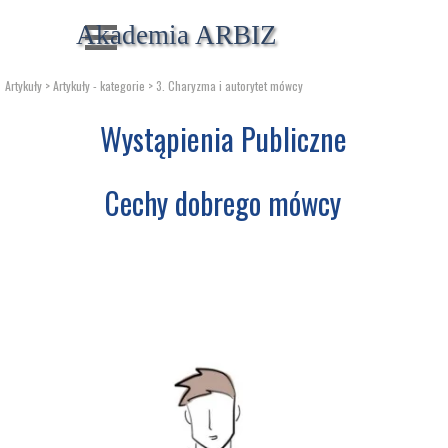
Przejdź do treści
Pomiń menu
Akademia ARBIZ
Artykuły
> Artykuły - kategorie > 3. Charyzma i autorytet mówcy
Wystąpienia Publiczne
Cechy dobrego mówcy