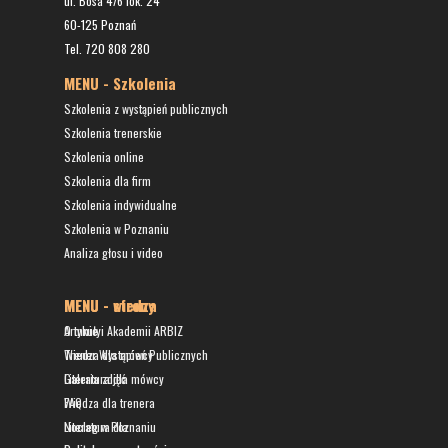
ul. Bosa 4/6 lok. 24
60-125 Poznań
Tel. 720 808 280
MENU - Szkolenia
Szkolenia z wystąpień publicznych
Szkolenia trenerskie
Szkolenia online
Szkolenia dla firm
Szkolenia indywidualne
Szkolenia w Poznaniu
Analiza głosu i video
MENU - wiedza
MENU - strony
Artykuły
O mnie i Akademii ARBIZ
Wiedza dla mówcy
Trener Wystąpień Publicznych
Literatura dla mówcy
Galeria zdjęć
Wiedza dla trenera
FAQ
Literatura dla
Nocleg w Poznaniu