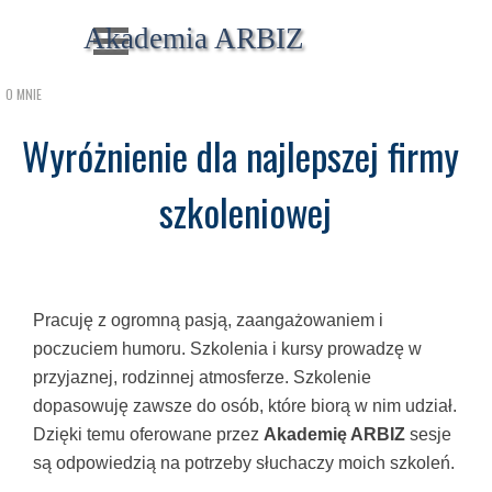
Przejdź do treści
Pomiń menu
Akademia ARBIZ
O MNIE
Wyróżnienie dla najlepszej firmy 
szkoleniowej
Pracuję z ogromną pasją, zaangażowaniem i
poczuciem humoru. Szkolenia i kursy prowadzę w
przyjaznej, rodzinnej atmosferze. Szkolenie
dopasowuję zawsze do osób, które biorą w nim udział.
Dzięki temu oferowane przez
Akademię ARBIZ
sesje
są odpowiedzią na potrzeby słuchaczy moich szkoleń.