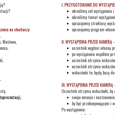
cją?
I. PRZYGOTOWANIE DO WYSTĄPIENI
ntacji?
określimy cel wystąpienia i
określimy temat wystąpieni
opracujemy strukturę wystąp
żenia na słuchaczy:
opracujemy program własne
,
A. Maslowa,
II. WYSTĄPIENIA PRZED KAMERĄ - 
onesa,
uczestnik wygłosi własną pr
po wystąpieniu wspólnie prz
li,
uczestnik otrzyma wskazówk
uczestnik otrzyma wskazówk
wskazówki te, będą bazą do 
,
III. WYSTĄPIENIA PRZED KAMERĄ -
sty,
Uczestnik otrzyma wskazówki, by
toprezentacji,
swoje emocje i nastawienie
by być przekonywującym i 
Po wystąpieniu: