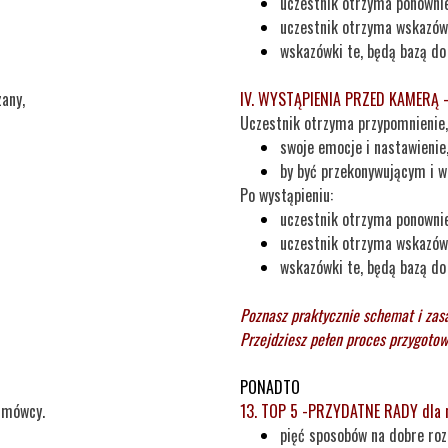
uczestnik otrzyma ponownie
uczestnik otrzyma wskazówki
wskazówki te, będą bazą do 
zany,
IV.
WYSTĄPIENIA PRZED KAMERĄ
Uczestnik otrzyma przypomnienie
swoje emocje i nastawienie
by być przekonywującym i 
Po wystąpieniu:
uczestnik otrzyma ponownie
uczestnik otrzyma wskazówk
wskazówki te, będą bazą do
Poznasz praktycznie schemat i zasa
Przejdziesz pełen proces przygotow
PONADTO
ę mówcy.
13.
TOP 5 -PRZYDATNE RADY dla
pięć sposobów na dobre roz