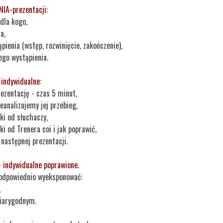
A-prezentacji:
 dla kogo,
a,
ienia (wstęp, rozwinięcie, zakończenie),
go wystąpienia.
indywidualne:
ezentację - czas 5 minut,
eanalizujemy jej przebieg,
i od słuchaczy,
i od Trenera coi i jak poprawić,
następnej prezentacji.
 indywidualne poprawione.
 odpowiednio wyeksponować:
,
wiarygodnym.