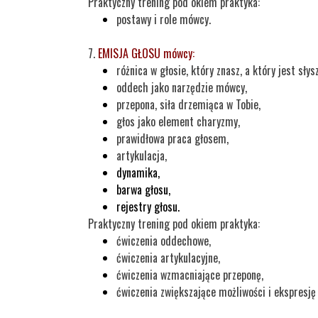
Praktyczny trening pod okiem praktyka:
postawy i role mówcy.
7
.
EMISJA GŁOSU mówcy:
różnica w głosie, który znasz, a który jest słys
oddech jako narzędzie mówcy,
przepona, siła drzemiąca w Tobie,
głos jako element charyzmy,
prawidłowa praca głosem,
artykulacja,
dynamika,
barwa głosu,
rejestry głosu.
Praktyczny trening pod okiem praktyka:
ćwiczenia oddechowe,
ćwiczenia artykulacyjne,
ćwiczenia wzmacniające przeponę,
ćwiczenia zwiększające możliwości i ekspresj