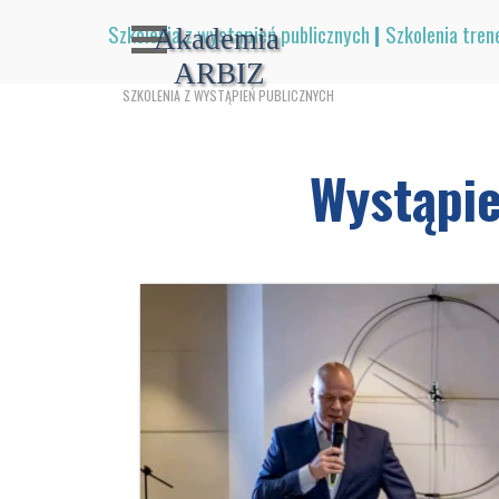
Przejdź do treści
Pomiń menu
Szkolenia z wystąpień publicznych
|
Szkolenia tren
Akademia 
ARBIZ
SZKOLENIA Z WYSTĄPIEŃ PUBLICZNYCH
Wystąpie