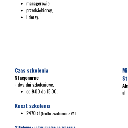
managerowie,
przedsiębiorcy,
liderzy.
Czas szkolenia
Mi
Stacjonarne
St
- dwa dni szkoleniowe,
Ak
od 9:00 do 15:00.
ul.
Koszt szkolenia
2470 zł
(brutto-zwolnienie z VAT
Szkolenie - indywidualne na życzenie