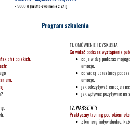
- 5000 zł (brutto-zwolnienie z VAT)
Program szkolenia
11. OMÓWIENIE I DYSKUSJA
Co widać podczas wystąpienia pub
skich i polskich.
co ja widzę podczas mojego
ach:
emocje.
iego
co widzą uczestnicy podcza
ianiem
.
emocje.
aj
:
jak odczytywać emocje i na
i?
jak wpływać pozytywnie na 
mę,
12. WARSZTATY
ch.
Praktyczny trening pod okiem eksp
z kamerą indywidualne, każ