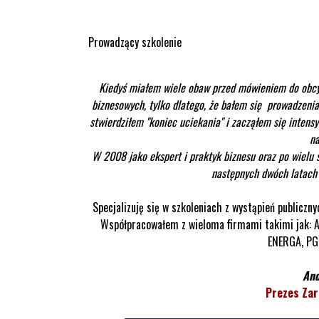
Prowadzący szkolenie
Kiedyś miałem wiele obaw przed mówieniem do obcych
biznesowych, tylko dlatego, że bałem się prowadzenia
stwierdziłem
"koniec uciekania" i zacząłem się intens
na
W 2008 jako ekspert i praktyk biznesu oraz po wielu
następnych dwóch latac
Specjalizuję się w szkoleniach z wystąpień publiczn
Współpracowałem z wieloma firmami takimi jak
ENERGA, PGE
And
Prezes Zar