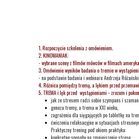
1. R
ozpoczęcie
szkolenia z omówieniem.
2. KINOMANIAK:
-
wybrane sceny z filmów mówców w filmach amerykań
3. Omówienie wyników badania o tremie w wystąpieni
- na podstawie badania i webinaru Andrzeja Różańsk
4. Różnica pomiędzy tremą, a lękiem przed przemaw
5. TREMA
i lęk przed wystąpieniami
- zrozum i pokon
jak ze stresem radzi sobie szympans i szaman
geneza tremy, a trema w XXI wieku,
zagrożenia dla sięgających po tabletkę na tre
ćwiczenia relaksacyjne w sytuacjach stresowy
Praktyczny trening pod okiem praktyka:
konkretne sposoby na zmniejszenie stresu,