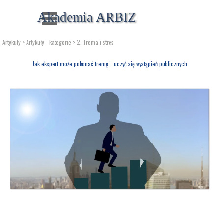
Przejdź do treści
Pomiń menu
Akademia ARBIZ
Artykuły
> Artykuły - kategorie > 2. Trema i stres
Jak ekspert może pokonać tremę i  uczyć się wystąpień publicznych